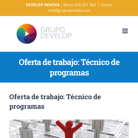
Saltar
DEVELOP INNOVA
| Móvil: 639 201 564
|
Email:
info@grupodevelop.com
al
contenido
Oferta de trabajo: Técnico de
programas
Oferta de trabajo: Técnico de
programas
Ver
imagen