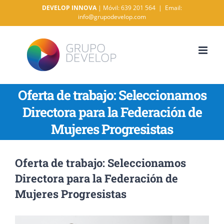
Saltar
DEVELOP INNOVA
| Móvil: 639 201 564
|
Email:
info@grupodevelop.com
al
contenido
Oferta de trabajo: Seleccionamos
Directora para la Federación de
Mujeres Progresistas
Oferta de trabajo: Seleccionamos
Directora para la Federación de
Mujeres Progresistas
Ver