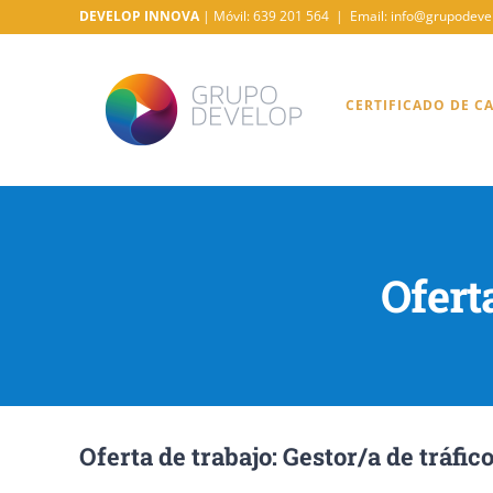
Saltar
DEVELOP INNOVA
| Móvil: 639 201 564
|
Email: info@grupodeve
al
contenido
CERTIFICADO DE C
Ofert
Oferta de trabajo: Gestor/a de tráfic