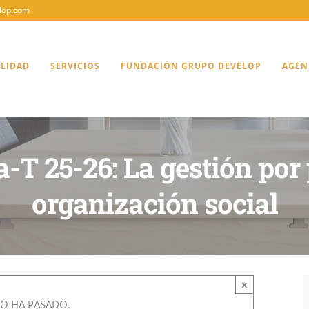
lop.com
ALIDAD
SERVICIOS
FUNDACIÓN GRUPO DEVELOP
AGEN
a-T 25-26: La gestión po
organización social
×
TO HA PASADO.