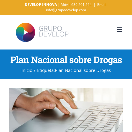
Saltar
DEVELOP INNOVA
| Móvil: 639 201 564
|
Email:
info@grupodevelop.com
al
contenido
Plan Nacional sobre Drogas
Inicio
/
Etiqueta:
Plan Nacional sobre Drogas