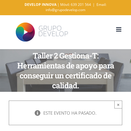
Saltar
DEVELOP INNOVA
| Móvil: 639 201 564
|
Email:
info@grupodevelop.com
al
contenido
Taller 2 Gestiona-T:
Herramientas de apoyo para
conseguir un certificado de
calidad.
×
ESTE EVENTO HA PASADO.